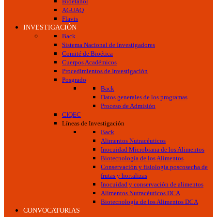
Bioetanol
AGUAQ
Flavis
INVESTIGACIÓN
Back
Sistema Nacional de Investigadores
Comité de Bioética
Cuerpos Académicos
Procedimientos de Investigación
Posgrado
Back
Datos generales de los programas
Proceso de Admisión
CIQEC
Líneas de Investigación
Back
Alimentos Nutracéuticos
Inocuidad Microbiana de los Alimentos
Biotecnología de los Alimentos
Conservación y fisiología poscosecha de
frutas y hortalizas
Inocuidad y conservación de alimentos
Alimentos Nutracéuticos DCA
Biotecnología de los Alimentos DCA
CONVOCATORIAS