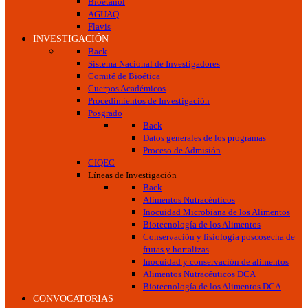
Bioetanol
AGUAQ
Flavis
INVESTIGACIÓN
Back
Sistema Nacional de Investigadores
Comité de Bioética
Cuerpos Académicos
Procedimientos de Investigación
Posgrado
Back
Datos generales de los programas
Proceso de Admisión
CIQEC
Líneas de Investigación
Back
Alimentos Nutracéuticos
Inocuidad Microbiana de los Alimentos
Biotecnología de los Alimentos
Conservación y fisiología poscosecha de
frutas y hortalizas
Inocuidad y conservación de alimentos
Alimentos Nutracéuticos DCA
Biotecnología de los Alimentos DCA
CONVOCATORIAS