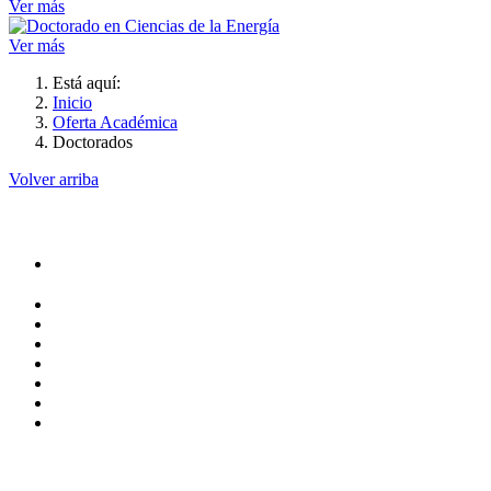
Ver más
Ver más
Está aquí:
Inicio
Oferta Académica
Doctorados
Volver arriba
Administración
Rectoría
Secretarías
Direcciones
Coordinaciones
Bachilleres
Facultades
Campus
Servicios