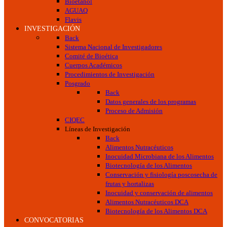
Bioetanol
AGUAQ
Flavis
INVESTIGACIÓN
Back
Sistema Nacional de Investigadores
Comité de Bioética
Cuerpos Académicos
Procedimientos de Investigación
Posgrado
Back
Datos generales de los programas
Proceso de Admisión
CIQEC
Líneas de Investigación
Back
Alimentos Nutracéuticos
Inocuidad Microbiana de los Alimentos
Biotecnología de los Alimentos
Conservación y fisiología poscosecha de
frutas y hortalizas
Inocuidad y conservación de alimentos
Alimentos Nutracéuticos DCA
Biotecnología de los Alimentos DCA
CONVOCATORIAS