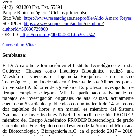
verlo.
(442) 1921200 Ext. Ext. 55891
Parque Biotecnológico. Oficinas primer piso.
Sitio Web:
https://www.researchgate.net/profile/Aldo-Amaro-Reyes
SCOPUS:
https://www.scopus.com/authid/detail.uri?
authorId=36636729800
ORCID:
https://orcid.org/0000-0001-6520-5742
Curriculum Vitae
Semblanza:
El Dr Amaro tiene formación en el Instituto Tecnológico de Tuxtla
Gutiérrez, Chiapas como Ingeniero Bioquímico, realizó una
Maestría en Ciencias en Ingeniería Bioquímica en el mismo
Tecnológico y un Doctorado en Ciencias de los Alimentos por la
Universidad Autónoma de Querétaro. Es profesor investigador de
tiempo completo categoría VII, ha participado activamente en
trabajos de investigación originales de alta calidad, actualmente
cuenta con 53 artículos publicados con un índice h de 14, así como
dos capítulos de libros y un manual, es miembro del Sistema
Nacional de Investigadores Nivel II y perfil deseable PRODEP,
miembro del Cuerpo Académico PRODEP Biotecnología de grado
Consolidado. Fue elegido como Tesorero de la Sociedad Mexicana
de Biotecnología y Bioingeniería A.C. en el periodo 2017 – 2018.