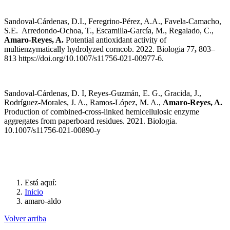
Sandoval-Cárdenas, D.I., Feregrino-Pérez, A.A., Favela-Camacho,
S.E. Arredondo-Ochoa, T., Escamilla-García, M., Regalado, C.,
Amaro-Reyes, A.
Potential antioxidant activity of
multienzymatically hydrolyzed corncob. 2022. Biologia 77
,
803–
813 https://doi.org/10.1007/s11756-021-00977-6.
Sandoval-Cárdenas, D. I, Reyes-Guzmán, E. G., Gracida, J.,
Rodríguez-Morales, J. A., Ramos-López, M. A.,
Amaro-Reyes, A.
Production of combined-cross-linked hemicellulosic enzyme
aggregates from paperboard residues. 2021. Biologia.
10.1007/s11756-021-00890-y
Está aquí:
Inicio
amaro-aldo
Volver arriba