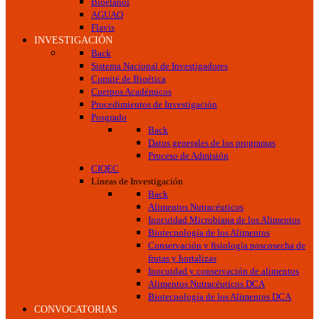
Bioetanol
AGUAQ
Flavis
INVESTIGACIÓN
Back
Sistema Nacional de Investigadores
Comité de Bioética
Cuerpos Académicos
Procedimientos de Investigación
Posgrado
Back
Datos generales de los programas
Proceso de Admisión
CIQEC
Líneas de Investigación
Back
Alimentos Nutracéuticos
Inocuidad Microbiana de los Alimentos
Biotecnología de los Alimentos
Conservación y fisiología poscosecha de
frutas y hortalizas
Inocuidad y conservación de alimentos
Alimentos Nutracéuticos DCA
Biotecnología de los Alimentos DCA
CONVOCATORIAS