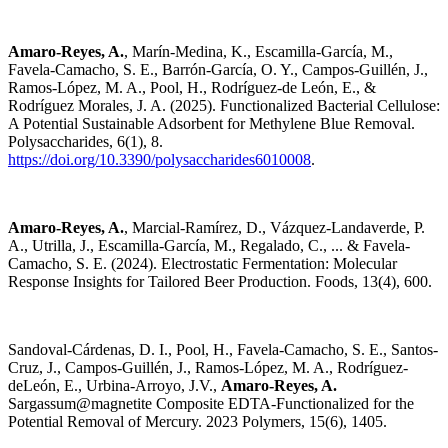
Amaro-Reyes, A.
, Marín-Medina, K., Escamilla-García, M.,
Favela-Camacho, S. E., Barrón-García, O. Y., Campos-Guillén, J.,
Ramos-López, M. A., Pool, H., Rodríguez-de León, E., &
Rodríguez Morales, J. A. (2025). Functionalized Bacterial Cellulose:
A Potential Sustainable Adsorbent for Methylene Blue Removal.
Polysaccharides, 6(1), 8.
https://doi.org/10.3390/polysaccharides6010008
.
Amaro-Reyes, A.
, Marcial-Ramírez, D., Vázquez-Landaverde, P.
A., Utrilla, J., Escamilla-García, M., Regalado, C., ... & Favela-
Camacho, S. E. (2024). Electrostatic Fermentation: Molecular
Response Insights for Tailored Beer Production. Foods, 13(4), 600.
Sandoval-Cárdenas, D. I., Pool, H., Favela-Camacho, S. E., Santos-
Cruz, J., Campos-Guillén, J., Ramos-López, M. A., Rodríguez-
deLeón, E., Urbina-Arroyo, J.V.,
Amaro-Reyes, A.
Sargassum@magnetite Composite EDTA-Functionalized for the
Potential Removal of Mercury. 2023 Polymers, 15(6), 1405.