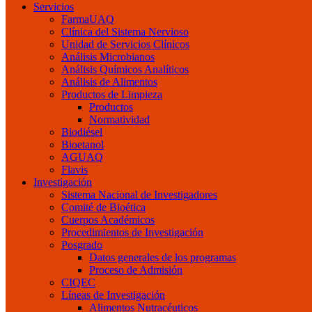
Servicios
FarmaUAQ
Clínica del Sistema Nervioso
Unidad de Servicios Clínicos
Análisis Microbianos
Análisis Químicos Analíticos
Análisis de Alimentos
Productos de Limpieza
Productos
Normatividad
Biodiésel
Bioetanol
AGUAQ
Flavis
Investigación
Sistema Nacional de Investigadores
Comité de Bioética
Cuerpos Académicos
Procedimientos de Investigación
Posgrado
Datos generales de los programas
Proceso de Admisión
CIQEC
Líneas de Investigación
Alimentos Nutracéuticos