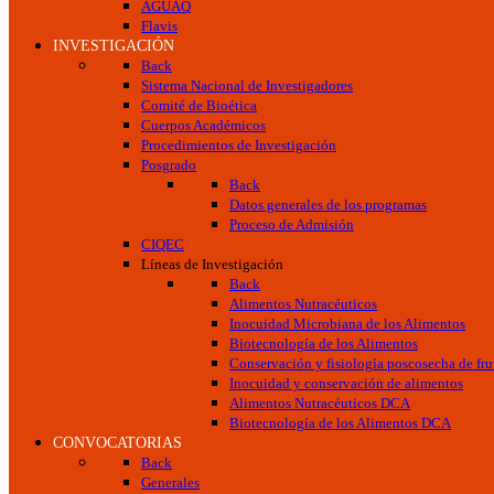
AGUAQ
Flavis
INVESTIGACIÓN
Back
Sistema Nacional de Investigadores
Comité de Bioética
Cuerpos Académicos
Procedimientos de Investigación
Posgrado
Back
Datos generales de los programas
Proceso de Admisión
CIQEC
Líneas de Investigación
Back
Alimentos Nutracéuticos
Inocuidad Microbiana de los Alimentos
Biotecnología de los Alimentos
Conservación y fisiología poscosecha de frut
Inocuidad y conservación de alimentos
Alimentos Nutracéuticos DCA
Biotecnología de los Alimentos DCA
CONVOCATORIAS
Back
Generales