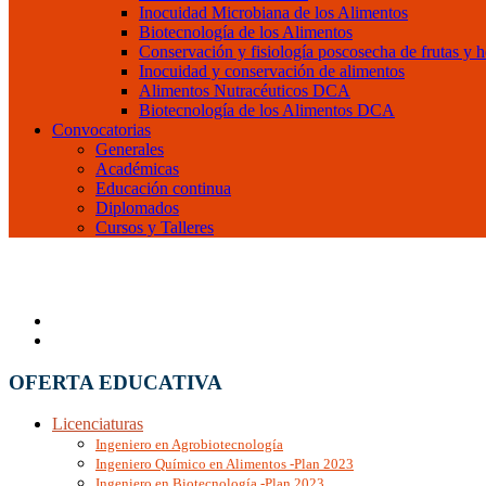
Inocuidad Microbiana de los Alimentos
Biotecnología de los Alimentos
Conservación y fisiología poscosecha de frutas y h
Inocuidad y conservación de alimentos
Alimentos Nutracéuticos DCA
Biotecnología de los Alimentos DCA
Convocatorias
Generales
Académicas
Educación continua
Diplomados
Cursos y Talleres
OFERTA EDUCATIVA
Licenciaturas
Ingeniero en Agrobiotecnología
Ingeniero Químico en Alimentos -Plan 2023
Ingeniero en Biotecnología -Plan 2023