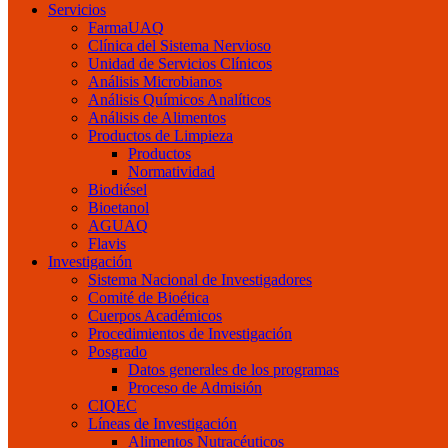
Servicios
FarmaUAQ
Clínica del Sistema Nervioso
Unidad de Servicios Clínicos
Análisis Microbianos
Análisis Químicos Analíticos
Análisis de Alimentos
Productos de Limpieza
Productos
Normatividad
Biodiésel
Bioetanol
AGUAQ
Flavis
Investigación
Sistema Nacional de Investigadores
Comité de Bioética
Cuerpos Académicos
Procedimientos de Investigación
Posgrado
Datos generales de los programas
Proceso de Admisión
CIQEC
Líneas de Investigación
Alimentos Nutracéuticos