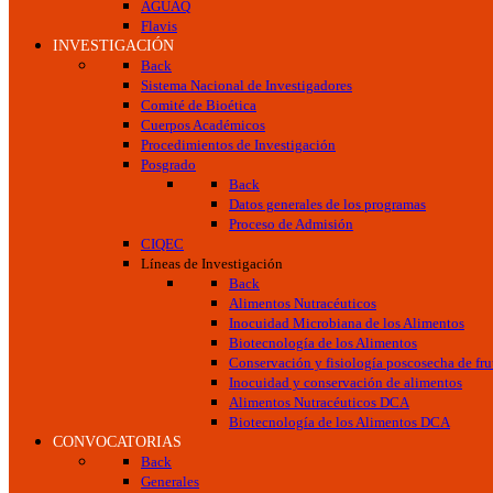
AGUAQ
Flavis
INVESTIGACIÓN
Back
Sistema Nacional de Investigadores
Comité de Bioética
Cuerpos Académicos
Procedimientos de Investigación
Posgrado
Back
Datos generales de los programas
Proceso de Admisión
CIQEC
Líneas de Investigación
Back
Alimentos Nutracéuticos
Inocuidad Microbiana de los Alimentos
Biotecnología de los Alimentos
Conservación y fisiología poscosecha de frut
Inocuidad y conservación de alimentos
Alimentos Nutracéuticos DCA
Biotecnología de los Alimentos DCA
CONVOCATORIAS
Back
Generales