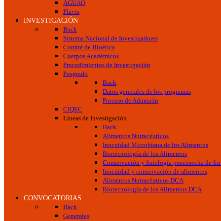
AGUAQ
Flavis
INVESTIGACIÓN
Back
Sistema Nacional de Investigadores
Comité de Bioética
Cuerpos Académicos
Procedimientos de Investigación
Posgrado
Back
Datos generales de los programas
Proceso de Admisión
CIQEC
Líneas de Investigación
Back
Alimentos Nutracéuticos
Inocuidad Microbiana de los Alimentos
Biotecnología de los Alimentos
Conservación y fisiología poscosecha de frut
Inocuidad y conservación de alimentos
Alimentos Nutracéuticos DCA
Biotecnología de los Alimentos DCA
CONVOCATORIAS
Back
Generales