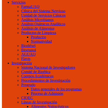
Servicios
FarmaUAQ
Clínica del Sistema Nervioso
Unidad de Servicios Clínicos
Análisis Microbianos
Análisis Químicos Analíticos
Análisis de Alimentos
Productos de Limpieza
Productos
Normatividad
Biodiésel
Bioetanol
AGUAQ
Flavis
Investigación
Sistema Nacional de Investigadores
Comité de Bioética
Cuerpos Académicos
Procedimientos de Investigación
Posgrado
Datos generales de los programas
Proceso de Admisión
CIQEC
Líneas de Investigación
Alimentos Nutracéuticos