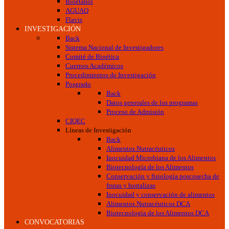
Bioetanol
AGUAQ
Flavis
INVESTIGACIÓN
Back
Sistema Nacional de Investigadores
Comité de Bioética
Cuerpos Académicos
Procedimientos de Investigación
Posgrado
Back
Datos generales de los programas
Proceso de Admisión
CIQEC
Líneas de Investigación
Back
Alimentos Nutracéuticos
Inocuidad Microbiana de los Alimentos
Biotecnología de los Alimentos
Conservación y fisiología poscosecha de
frutas y hortalizas
Inocuidad y conservación de alimentos
Alimentos Nutracéuticos DCA
Biotecnología de los Alimentos DCA
CONVOCATORIAS