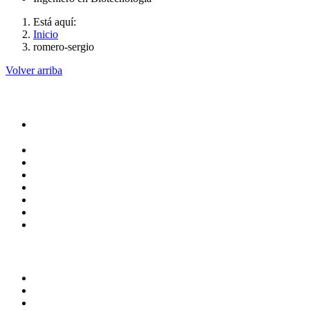
Está aquí:
Inicio
romero-sergio
Volver arriba
Administración
Rectoría
Secretarías
Direcciones
Coordinaciones
Bachilleres
Facultades
Campus
Servicios
Transparencia
Normatividad
Correo de Empleados UAQ