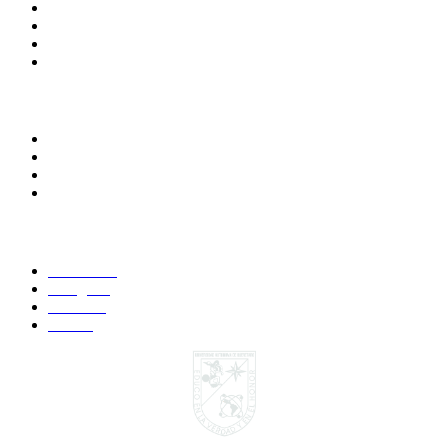
Contraloría Social
Directorio
Calendario Escolar
Bibliotecas
Comunidades
Alumnos
Correo Alumnos UAQ
Docentes
Administrativos
Síguenos:
Faccebook
Instagram
YouTube
Twitter