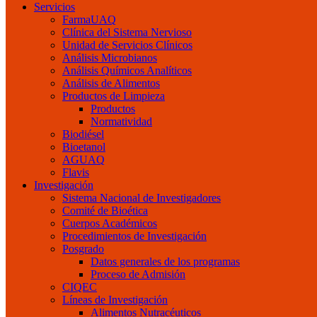
Servicios
FarmaUAQ
Clínica del Sistema Nervioso
Unidad de Servicios Clínicos
Análisis Microbianos
Análisis Químicos Analíticos
Análisis de Alimentos
Productos de Limpieza
Productos
Normatividad
Biodiésel
Bioetanol
AGUAQ
Flavis
Investigación
Sistema Nacional de Investigadores
Comité de Bioética
Cuerpos Académicos
Procedimientos de Investigación
Posgrado
Datos generales de los programas
Proceso de Admisión
CIQEC
Líneas de Investigación
Alimentos Nutracéuticos