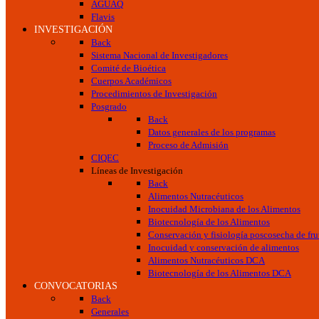
AGUAQ
Flavis
INVESTIGACIÓN
Back
Sistema Nacional de Investigadores
Comité de Bioética
Cuerpos Académicos
Procedimientos de Investigación
Posgrado
Back
Datos generales de los programas
Proceso de Admisión
CIQEC
Líneas de Investigación
Back
Alimentos Nutracéuticos
Inocuidad Microbiana de los Alimentos
Biotecnología de los Alimentos
Conservación y fisiología poscosecha de frut
Inocuidad y conservación de alimentos
Alimentos Nutracéuticos DCA
Biotecnología de los Alimentos DCA
CONVOCATORIAS
Back
Generales