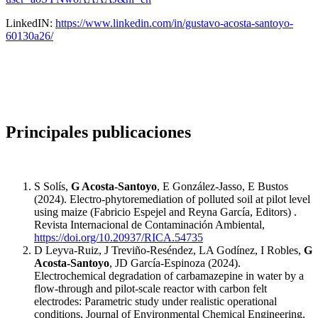
LinkedIN:
https://www.linkedin.com/in/gustavo-acosta-santoyo-
60130a26/
Principales publicaciones
S Solís,
G Acosta-Santoyo
, E González-Jasso, E Bustos
(2024). Electro-phytoremediation of polluted soil at pilot level
using maize (Fabricio Espejel and Reyna García, Editors) .
Revista Internacional de Contaminación Ambiental,
https://doi.org/10.20937/RICA.54735
D Leyva-Ruiz, J Treviño-Reséndez, LA Godínez, I Robles,
G
Acosta-Santoyo
, JD García-Espinoza (2024).
Electrochemical degradation of carbamazepine in water by a
flow-through and pilot-scale reactor with carbon felt
electrodes: Parametric study under realistic operational
conditions, Journal of Environmental Chemical Engineering,