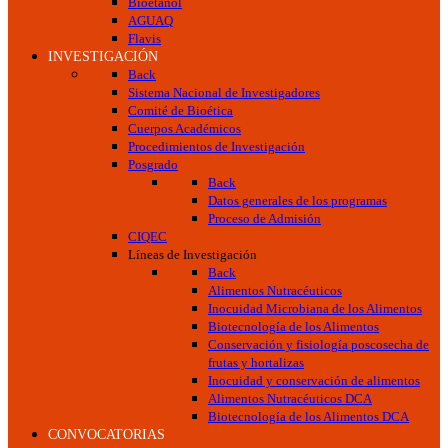
Bioetanol
AGUAQ
Flavis
INVESTIGACIÓN
Back
Sistema Nacional de Investigadores
Comité de Bioética
Cuerpos Académicos
Procedimientos de Investigación
Posgrado
Back
Datos generales de los programas
Proceso de Admisión
CIQEC
Líneas de Investigación
Back
Alimentos Nutracéuticos
Inocuidad Microbiana de los Alimentos
Biotecnología de los Alimentos
Conservación y fisiología poscosecha de
frutas y hortalizas
Inocuidad y conservación de alimentos
Alimentos Nutracéuticos DCA
Biotecnología de los Alimentos DCA
CONVOCATORIAS