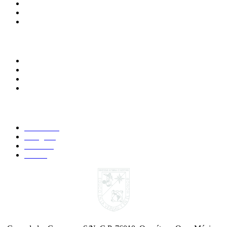
Directorio
Calendario Escolar
Bibliotecas
Comunidades
Alumnos
Correo Alumnos UAQ
Docentes
Administrativos
Síguenos:
Faccebook
Instagram
YouTube
Twitter