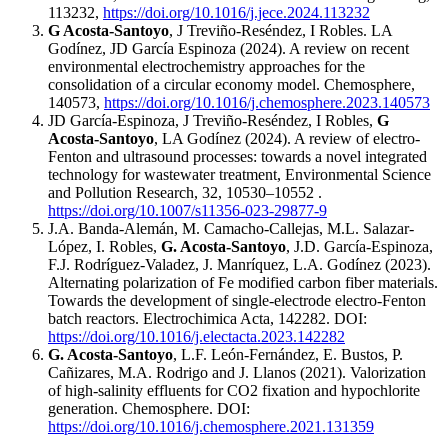
113232,
https://doi.org/10.1016/j.jece.2024.113232
G Acosta-Santoyo
, J Treviño-Reséndez, I Robles. LA
Godínez, JD García Espinoza (2024). A review on recent
environmental electrochemistry approaches for the
consolidation of a circular economy model. Chemosphere,
140573,
https://doi.org/10.1016/j.chemosphere.2023.140573
JD García-Espinoza, J Treviño-Reséndez, I Robles,
G
Acosta-Santoyo
, LA Godínez (2024). A review of electro-
Fenton and ultrasound processes: towards a novel integrated
technology for wastewater treatment, Environmental Science
and Pollution Research, 32, 10530–10552 .
https://doi.org/10.1007/s11356-023-29877-9
J.A. Banda-Alemán, M. Camacho-Callejas, M.L. Salazar-
López, I. Robles,
G. Acosta-Santoyo
, J.D. García-Espinoza,
F.J. Rodríguez-Valadez, J. Manríquez, L.A. Godínez (2023).
Alternating polarization of Fe modified carbon fiber materials.
Towards the development of single-electrode electro-Fenton
batch reactors. Electrochimica Acta, 142282. DOI:
https://doi.org/10.1016/j.electacta.2023.142282
G. Acosta-Santoyo
, L.F. León-Fernández, E. Bustos, P.
Cañizares, M.A. Rodrigo and J. Llanos (2021). Valorization
of high-salinity effluents for CO2 fixation and hypochlorite
generation. Chemosphere. DOI:
https://doi.org/10.1016/j.chemosphere.2021.131359