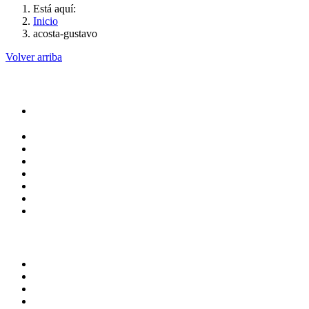
Está aquí:
Inicio
acosta-gustavo
Volver arriba
Administración
Rectoría
Secretarías
Direcciones
Coordinaciones
Bachilleres
Facultades
Campus
Servicios
Transparencia
Normatividad
Correo de Empleados UAQ
Contraloría Social