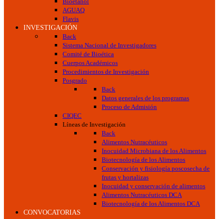
Bioetanol
AGUAQ
Flavis
INVESTIGACIÓN
Back
Sistema Nacional de Investigadores
Comité de Bioética
Cuerpos Académicos
Procedimientos de Investigación
Posgrado
Back
Datos generales de los programas
Proceso de Admisión
CIQEC
Líneas de Investigación
Back
Alimentos Nutracéuticos
Inocuidad Microbiana de los Alimentos
Biotecnología de los Alimentos
Conservación y fisiología poscosecha de
frutas y hortalizas
Inocuidad y conservación de alimentos
Alimentos Nutracéuticos DCA
Biotecnología de los Alimentos DCA
CONVOCATORIAS