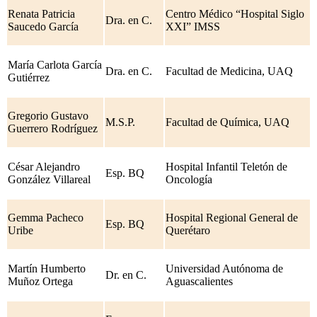
Renata Patricia
Centro Médico “Hospital Siglo
Dra. en C.
Saucedo García
XXI” IMSS
María Carlota García
Dra. en C.
Facultad de Medicina, UAQ
Gutiérrez
Gregorio Gustavo
M.S.P.
Facultad de Química, UAQ
Guerrero Rodríguez
César Alejandro
Hospital Infantil Teletón de
Esp. BQ
González Villareal
Oncología
Gemma Pacheco
Hospital Regional General de
Esp. BQ
Uribe
Querétaro
Martín Humberto
Universidad Autónoma de
Dr. en C.
Muñoz Ortega
Aguascalientes