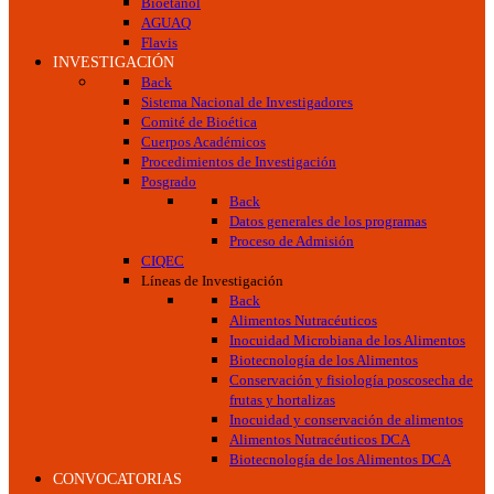
Bioetanol
AGUAQ
Flavis
INVESTIGACIÓN
Back
Sistema Nacional de Investigadores
Comité de Bioética
Cuerpos Académicos
Procedimientos de Investigación
Posgrado
Back
Datos generales de los programas
Proceso de Admisión
CIQEC
Líneas de Investigación
Back
Alimentos Nutracéuticos
Inocuidad Microbiana de los Alimentos
Biotecnología de los Alimentos
Conservación y fisiología poscosecha de
frutas y hortalizas
Inocuidad y conservación de alimentos
Alimentos Nutracéuticos DCA
Biotecnología de los Alimentos DCA
CONVOCATORIAS