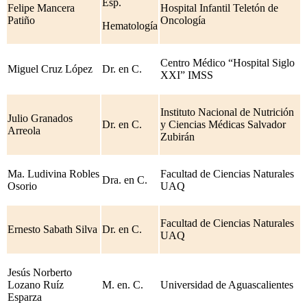
Esp.
Felipe Mancera
Hospital Infantil Teletón de
Patiño
Oncología
Hematología
Centro Médico “Hospital Siglo
Miguel Cruz López
Dr. en C.
XXI” IMSS
Instituto Nacional de Nutrición
Julio Granados
Dr. en C.
y Ciencias Médicas Salvador
Arreola
Zubirán
Ma. Ludivina Robles
Facultad de Ciencias Naturales
Dra. en C.
Osorio
UAQ
Facultad de Ciencias Naturales
Ernesto Sabath Silva
Dr. en C.
UAQ
Jesús Norberto
Lozano Ruíz
M. en. C.
Universidad de Aguascalientes
Esparza