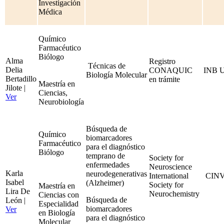
Investigación
Médica
Químico
Farmacéutico
Biólogo
Alma
Registro
Técnicas de
Delia
CONAQUIC
INB 
Biología Molecular
Bertadillo
en trámite
Maestría en
Jilote |
Ciencias,
Ver
Neurobiología
Búsqueda de
Químico
biomarcadores
Farmacéutico
para el diagnóstico
Biólogo
temprano de
Society for
enfermedades
Neuroscience
Karla
neurodegenerativas
International
CIN
Isabel
(Alzheimer)
Society for
Maestría en
Lira De
Neurochemistry
Ciencias con
Búsqueda de
León |
Especialidad
biomarcadores
Ver
en Biología
para el diagnóstico
Molecular