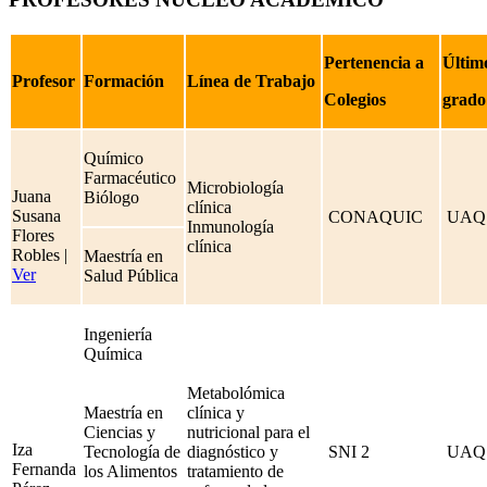
Pertenencia a
Últim
Profesor
Formación
Línea de Trabajo
Colegios
grado
Químico
Farmacéutico
Microbiología
Juana
Biólogo
clínica
Susana
CONAQUIC
UAQ
Inmunología
Flores
clínica
Robles |
Maestría en
Ver
Salud Pública
Ingeniería
Química
Metabolómica
Maestría en
clínica y
Ciencias y
nutricional para el
Iza
Tecnología de
diagnóstico y
SNI 2
UAQ
Fernanda
los Alimentos
tratamiento de