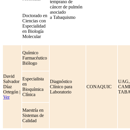
temprano de
cáncer de pulmón
asociado
Doctorado en
a Tabaquismo
Ciencias con
Especialidad
en Biología
Molecular
Químico
Farmacéutico
Biólogo
David
Especialista
Salvador
Diagnóstico
UAG,
en
Díaz
Clínico para
CONAQUIC
CAM
Bioquímica
Ortegón |
Laboratorio
TAB
Clínica
Ver
Maestría en
Sistemas de
Calidad