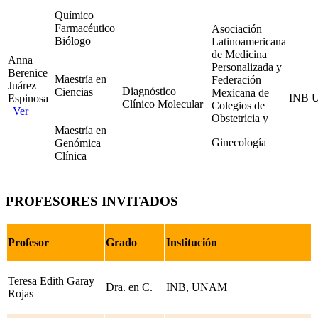
Químico
Farmacéutico
Asociación
Biólogo
Latinoamericana
de Medicina
Anna
Personalizada y
Berenice
Maestría en
Federación
Juárez
Diagnóstico
Ciencias
Mexicana de
INB 
Espinosa
Clínico Molecular
Colegios de
|
Ver
Obstetricia y
Maestría en
Ginecología
Genómica
Clínica
P
ROFESORES INVITADOS
Profesor
Grado
Institución
Teresa Edith Garay
Dra. en C.
INB, UNAM
Rojas