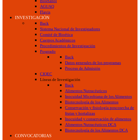
Bioetanol
AGUAQ
Flavis
INVESTIGACIÓN
Back
Sistema Nacional de Investigadores
Comité de Bioética
Cuerpos Académicos
Procedimientos de Investigación
Posgrado
Back
Datos generales de los programas
Proceso de Admisión
CIQEC
Líneas de Investigación
Back
Alimentos Nutracéuticos
Inocuidad Microbiana de los Alimentos
Biotecnología de los Alimentos
Conservación y fisiología poscosecha de
frutas y hortalizas
Inocuidad y conservación de alimentos
Alimentos Nutracéuticos DCA
Biotecnología de los Alimentos DCA
CONVOCATORIAS