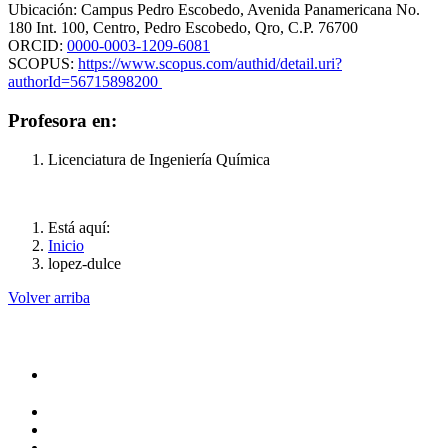
Ubicación: Campus Pedro Escobedo, Avenida Panamericana No.
180 Int. 100, Centro, Pedro Escobedo, Qro, C.P. 76700
ORCID:
0000-0003-1209-6081
SCOPUS:
https://www.scopus.com/authid/detail.uri?
authorId=56715898200
Profesora en:
Licenciatura de Ingeniería Química
Está aquí:
Inicio
lopez-dulce
Volver arriba
Administración
Rectoría
Secretarías
Direcciones