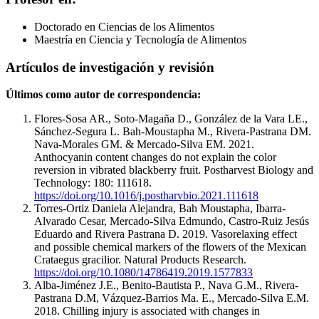
Doctorado en Ciencias de los Alimentos
Maestría en Ciencia y Tecnología de Alimentos
Artículos de investigación y revisión
Últimos como autor de correspondencia:
Flores-Sosa AR., Soto-Magaña D., González de la Vara LE.,
Sánchez-Segura L. Bah-Moustapha M., Rivera-Pastrana DM.
Nava-Morales GM. & Mercado-Silva EM. 2021.
Anthocyanin content changes do not explain the color
reversion in vibrated blackberry fruit. Postharvest Biology and
Technology: 180: 111618.
https://doi.org/10.1016/j.postharvbio.2021.111618
Torres-Ortiz Daniela Alejandra, Bah Moustapha, Ibarra-
Alvarado Cesar, Mercado-Silva Edmundo, Castro-Ruiz Jesús
Eduardo and Rivera Pastrana D. 2019. Vasorelaxing effect
and possible chemical markers of the flowers of the Mexican
Crataegus gracilior. Natural Products Research.
https://doi.org/10.1080/14786419.2019.1577833
Alba-Jiménez J.E., Benito-Bautista P., Nava G.M., Rivera-
Pastrana D.M, Vázquez-Barrios Ma. E., Mercado-Silva E.M.
2018. Chilling injury is associated with changes in