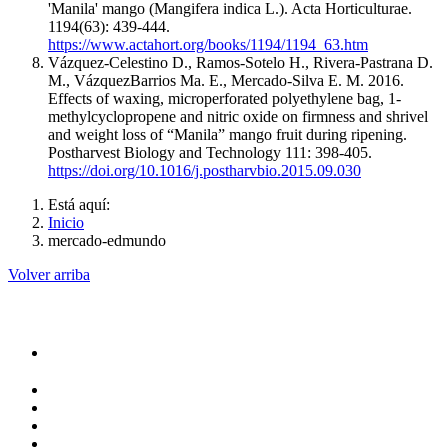
'Manila' mango (Mangifera indica L.). Acta Horticulturae.
1194(63): 439-444.
https://www.actahort.org/books/1194/1194_63.htm
Vázquez-Celestino D., Ramos-Sotelo H., Rivera-Pastrana D.
M., VázquezBarrios Ma. E., Mercado-Silva E. M. 2016.
Effects of waxing, microperforated polyethylene bag, 1-
methylcyclopropene and nitric oxide on firmness and shrivel
and weight loss of “Manila” mango fruit during ripening.
Postharvest Biology and Technology 111: 398-405.
https://doi.org/10.1016/j.postharvbio.2015.09.030
Está aquí:
Inicio
mercado-edmundo
Volver arriba
Administración
Rectoría
Secretarías
Direcciones
Coordinaciones