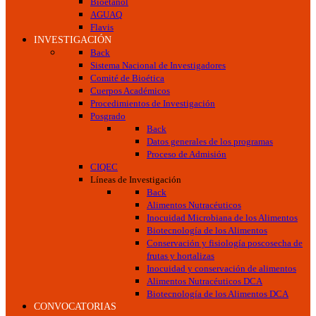
Bioetanol
AGUAQ
Flavis
INVESTIGACIÓN
Back
Sistema Nacional de Investigadores
Comité de Bioética
Cuerpos Académicos
Procedimientos de Investigación
Posgrado
Back
Datos generales de los programas
Proceso de Admisión
CIQEC
Líneas de Investigación
Back
Alimentos Nutracéuticos
Inocuidad Microbiana de los Alimentos
Biotecnología de los Alimentos
Conservación y fisiología poscosecha de
frutas y hortalizas
Inocuidad y conservación de alimentos
Alimentos Nutracéuticos DCA
Biotecnología de los Alimentos DCA
CONVOCATORIAS