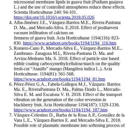
microsomal membrane lipids in guava fruit (Psidium guajava
L.) and the use of controlled atmospheres reduce these effects.
Scientia Horticulturae 240: 94-101.
https://doi.org/10.1016/j.scienta.2018.05.026
Alba-Jiménez J.E., Vázquez-Barrios M.E., Rivera-Pastrana
D. Ma., and Mercado-Silva. E.2018. Effect of postharvest
vacuum infiltration of calcium on
firmness of guava fruit. Acta Horticulturae 1194(116): 823-
830.
https://www.actahort.org/books/1194/1194_116.htm
Romero-Cano P., Mercado-Silva E., Vázquez-Barrios M.E.,
Zambrano- Zaragoza M.L, Rivera-Pastrana D. Ma. and
Arvizu-Medrano Ma. S. 2018. Effect of particle size based
edible coating carboxymethylcellulose/starch on the quality
fresh-cut “Ataulfo” mango (Mangifera indica L.). Acta
Horticulturae. 1194(81): 561-568.
https://www.actahort.org/books/1194/1194_81.htm
Pérez-Pérez G.A., Fabela-Gallegos M.J., Vázquez- Barrios
Ma. E., RiveraPastrana D. Ma., Palma-Tirado L., Mercado-
Silva E. M. and Escalona V. H. 2018. Effect of the transport
vibration on the generation of the color reversion in
blackberry fruit. Acta Horticulturae 1194(187): 1329-1336.
https://www.actahort.org/books/1194/1194_187.htm
Vázquez-Celestino D., Barba de la Rosa A.P., González de la
Vara L.E., Vázquez-Barrios E. and Mercado-Silva E. 2018.
Possible role of plasmatic membrane into softening process of