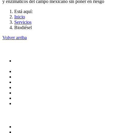
y enzimáticos del campo mexicano sin poner en riesgo
Está aquí:
Inicio
Servicios
Biodiésel
Volver arriba
Administración
Rectoría
Secretarías
Direcciones
Coordinaciones
Bachilleres
Facultades
Campus
Servicios
Transparencia
Normatividad