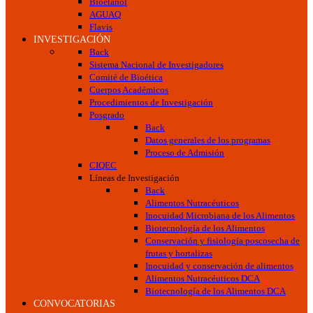
Bioetanol
AGUAQ
Flavis
INVESTIGACIÓN
Back
Sistema Nacional de Investigadores
Comité de Bioética
Cuerpos Académicos
Procedimientos de Investigación
Posgrado
Back
Datos generales de los programas
Proceso de Admisión
CIQEC
Líneas de Investigación
Back
Alimentos Nutracéuticos
Inocuidad Microbiana de los Alimentos
Biotecnología de los Alimentos
Conservación y fisiología poscosecha de
frutas y hortalizas
Inocuidad y conservación de alimentos
Alimentos Nutracéuticos DCA
Biotecnología de los Alimentos DCA
CONVOCATORIAS