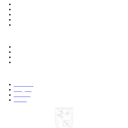
Correo de Empleados UAQ
Contraloría Social
Directorio
Calendario Escolar
Bibliotecas
Comunidades
Alumnos
Correo Alumnos UAQ
Docentes
Administrativos
Síguenos:
Faccebook
Instagram
YouTube
Twitter