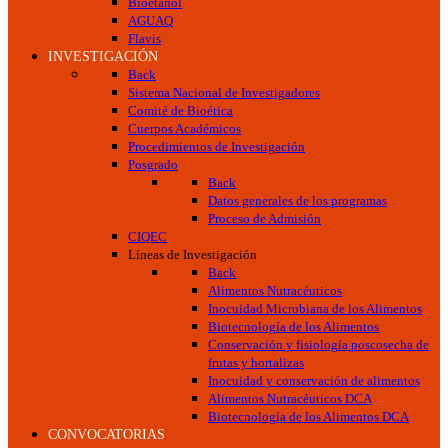
Bioetanol
AGUAQ
Flavis
INVESTIGACIÓN
Back
Sistema Nacional de Investigadores
Comité de Bioética
Cuerpos Académicos
Procedimientos de Investigación
Posgrado
Back
Datos generales de los programas
Proceso de Admisión
CIQEC
Líneas de Investigación
Back
Alimentos Nutracéuticos
Inocuidad Microbiana de los Alimentos
Biotecnología de los Alimentos
Conservación y fisiología poscosecha de
frutas y hortalizas
Inocuidad y conservación de alimentos
Alimentos Nutracéuticos DCA
Biotecnología de los Alimentos DCA
CONVOCATORIAS