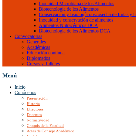
Inocuidad Microbiana de los Alimentos
Biotecnología de los Alimentos
Conservación y fisiología poscosecha de frutas y h
Inocuidad y conservación de alimentos
Alimentos Nutracéuticos DCA
Biotecnología de los Alimentos DCA
Convocatorias
Generales
Académicas
Educación continua
Diplomados
Cursos y Talleres
Menú
Inicio
Conócenos
Presentación
Historia
Directores
Docentes
Normatividad
Croquis de la Facultad
Actas de Consejo Académico