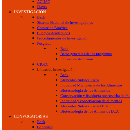
AGUAQ
Flavis
INVESTIGACIÓN
Back
Sistema Nacional de Investigadores
Comité de Bioética
Cuerpos Académicos
Procedimientos de Investigación
Posgrado
Back
Datos generales de los programas
Proceso de Admisión
CIQEC
Líneas de Investigación
Back
Alimentos Nutracéuticos
Inocuidad Microbiana de los Alimentos
Biotecnología de los Alimentos
Conservación y fisiología poscosecha de frut
Inocuidad y conservación de alimentos
Alimentos Nutracéuticos DCA
Biotecnología de los Alimentos DCA
CONVOCATORIAS
Back
Generales