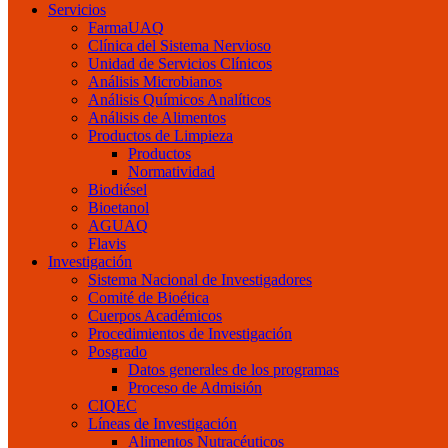
Servicios
FarmaUAQ
Clínica del Sistema Nervioso
Unidad de Servicios Clínicos
Análisis Microbianos
Análisis Químicos Analíticos
Análisis de Alimentos
Productos de Limpieza
Productos
Normatividad
Biodiésel
Bioetanol
AGUAQ
Flavis
Investigación
Sistema Nacional de Investigadores
Comité de Bioética
Cuerpos Académicos
Procedimientos de Investigación
Posgrado
Datos generales de los programas
Proceso de Admisión
CIQEC
Líneas de Investigación
Alimentos Nutracéuticos