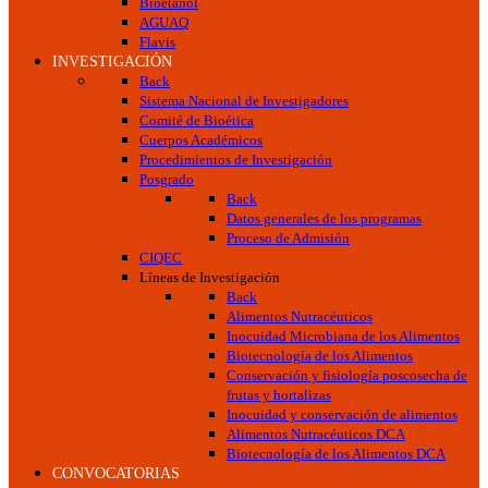
Bioetanol
AGUAQ
Flavis
INVESTIGACIÓN
Back
Sistema Nacional de Investigadores
Comité de Bioética
Cuerpos Académicos
Procedimientos de Investigación
Posgrado
Back
Datos generales de los programas
Proceso de Admisión
CIQEC
Líneas de Investigación
Back
Alimentos Nutracéuticos
Inocuidad Microbiana de los Alimentos
Biotecnología de los Alimentos
Conservación y fisiología poscosecha de
frutas y hortalizas
Inocuidad y conservación de alimentos
Alimentos Nutracéuticos DCA
Biotecnología de los Alimentos DCA
CONVOCATORIAS