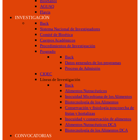
Bioetanol
AGUAQ
Flavis
INVESTIGACIÓN
Back
Sistema Nacional de Investigadores
Comité de Bioética
Cuerpos Académicos
Procedimientos de Investigación
Posgrado
Back
Datos generales de los programas
Proceso de Admisión
CIQEC
Líneas de Investigación
Back
Alimentos Nutracéuticos
Inocuidad Microbiana de los Alimentos
Biotecnología de los Alimentos
Conservación y fisiología poscosecha de
frutas y hortalizas
Inocuidad y conservación de alimentos
Alimentos Nutracéuticos DCA
Biotecnología de los Alimentos DCA
CONVOCATORIAS