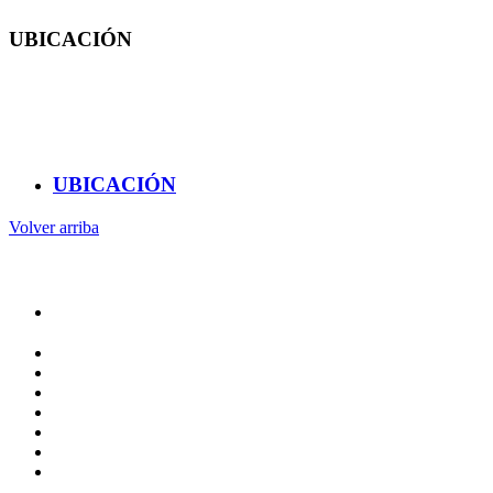
UBICACIÓN
Cerro de las Campanas, s/n, Colonia Las Campanas, Centro
Universitario, C.P.76010
4421921200, Extensión 5505
UBICACIÓN
Volver arriba
Administración
Rectoría
Secretarías
Direcciones
Coordinaciones
Bachilleres
Facultades
Campus