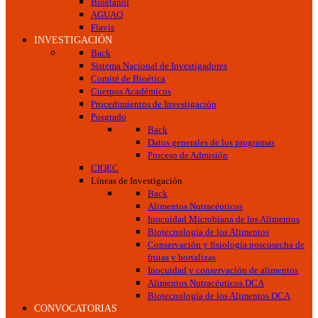
Bioetanol
AGUAQ
Flavis
INVESTIGACIÓN
Back
Sistema Nacional de Investigadores
Comité de Bioética
Cuerpos Académicos
Procedimientos de Investigación
Posgrado
Back
Datos generales de los programas
Proceso de Admisión
CIQEC
Líneas de Investigación
Back
Alimentos Nutracéuticos
Inocuidad Microbiana de los Alimentos
Biotecnología de los Alimentos
Conservación y fisiología poscosecha de
frutas y hortalizas
Inocuidad y conservación de alimentos
Alimentos Nutracéuticos DCA
Biotecnología de los Alimentos DCA
CONVOCATORIAS