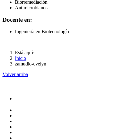
Biorremediación
Antimicrobianos
Docente en:
Ingeniería en Biotecnología
Está aquí:
Inicio
zamudio-evelyn
Volver arriba
Administración
Rectoría
Secretarías
Direcciones
Coordinaciones
Bachilleres
Facultades