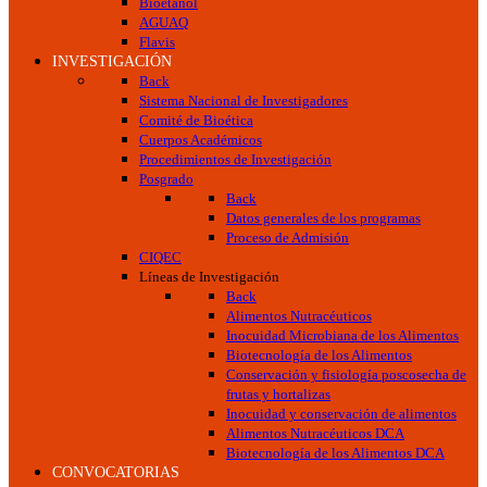
Bioetanol
AGUAQ
Flavis
INVESTIGACIÓN
Back
Sistema Nacional de Investigadores
Comité de Bioética
Cuerpos Académicos
Procedimientos de Investigación
Posgrado
Back
Datos generales de los programas
Proceso de Admisión
CIQEC
Líneas de Investigación
Back
Alimentos Nutracéuticos
Inocuidad Microbiana de los Alimentos
Biotecnología de los Alimentos
Conservación y fisiología poscosecha de
frutas y hortalizas
Inocuidad y conservación de alimentos
Alimentos Nutracéuticos DCA
Biotecnología de los Alimentos DCA
CONVOCATORIAS