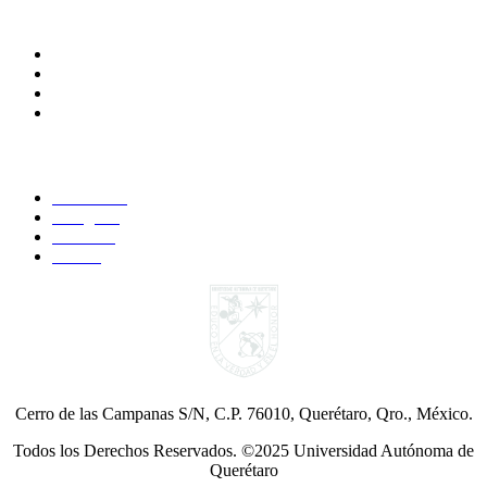
Comunidades
Alumnos
Correo Alumnos UAQ
Docentes
Administrativos
Síguenos:
Faccebook
Instagram
YouTube
Twitter
Cerro de las Campanas S/N, C.P. 76010, Querétaro, Qro., México.
Todos los Derechos Reservados. ©2025 Universidad Autónoma de
Querétaro