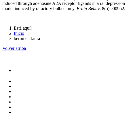
induced through adenosine A2A receptor ligands in a rat depression
model induced by olfactory bulbectomy.
Brain Behav
. 8(5):e00952.
Está aquí:
Inicio
berumen-laura
Volver arriba
Administración
Rectoría
Secretarías
Direcciones
Coordinaciones
Bachilleres
Facultades
Campus
Servicios