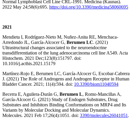
Normal Lymphoblast Cell Line CRL-1991. Medicina (Kaunas).
2022 May 24;58(6):695.
https://doi.org/10.3390/medicina58060695
2021
Mendieta I, Rodríguez-Nieto M, Nuñez-Anita RE, Menchaca-
Arredondo JL, García-Alcocer G,
Berumen LC
. (2021)
Ultrastructural changes associated to the neuroendocrine
transdifferentiation of the lung adenocarcinoma cell line A549. Acta
Histochem. 2021 Dec;123(8):151797. doi:
10.1016/j.acthis.2021.15179
Martínez-Rojo E, Berumen LC, García-Alcocer G, Escobar-Cabrera
J. (2021) The Role of Androgens and Androgen Receptor in Human
Bladder Cancer. 2021; 11(4):594. doi:
10.3390/biom11040594
Becerra E, Aguilera-Durán G,
Berumen L
, Romo-Mancillas A,
García-Alcocer G. (2021) Study of Endogen Substrates, Drug
Substrates and Inhibitors Binding Conformations on MRP4 and Its
Variants by Molecular Docking and Molecular Dynamics.
Molecules. 2021 Feb 17;26(4):1051. doi:
3390/molecules26041051
.