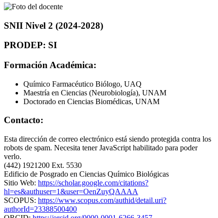
SNII Nivel 2 (2024-2028)
PRODEP: SI
Formación Académica:
Químico Farmacéutico Biólogo, UAQ
Maestría en Ciencias (Neurobiología), UNAM
Doctorado en Ciencias Biomédicas, UNAM
Contacto:
Esta dirección de correo electrónico está siendo protegida contra los
robots de spam. Necesita tener JavaScript habilitado para poder
verlo.
(442) 1921200 Ext. 5530
Edificio de Posgrado en Ciencias Químico Biológicas
Sitio Web:
https://scholar.google.com/citations?
hl=es&authuser=1&user=OenZuyQAAAA
SCOPUS:
https://www.scopus.com/authid/detail.uri?
authorId=23388500400
ORCID:
https://orcid.org/0000-0001-6266-3457