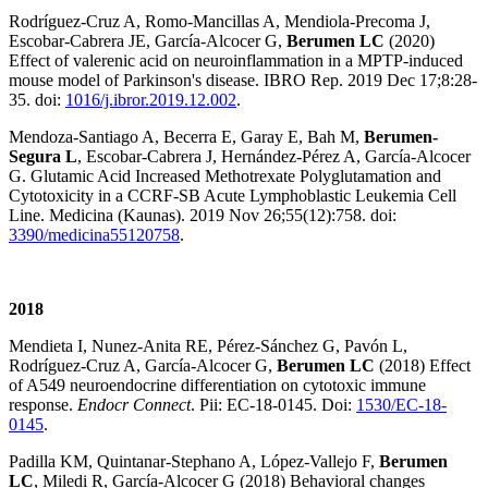
Rodríguez-Cruz A, Romo-Mancillas A, Mendiola-Precoma J,
Escobar-Cabrera JE, García-Alcocer G,
Berumen LC
(2020)
Effect of valerenic acid on neuroinflammation in a MPTP-induced
mouse model of Parkinson's disease. IBRO Rep. 2019 Dec 17;8:28-
35. doi:
1016/j.ibror.2019.12.002
.
Mendoza-Santiago A, Becerra E, Garay E, Bah M,
Berumen-
Segura L
, Escobar-Cabrera J, Hernández-Pérez A, García-Alcocer
G. Glutamic Acid Increased Methotrexate Polyglutamation and
Cytotoxicity in a CCRF-SB Acute Lymphoblastic Leukemia Cell
Line. Medicina (Kaunas). 2019 Nov 26;55(12):758. doi:
3390/medicina55120758
.
2018
Mendieta I, Nunez-Anita RE, Pérez-Sánchez G, Pavón L,
Rodríguez-Cruz A, García-Alcocer G,
Berumen LC
(2018) Effect
of A549 neuroendocrine differentiation on cytotoxic immune
response.
Endocr Connect
. Pii: EC-18-0145. Doi:
1530/EC-18-
0145
.
Padilla KM, Quintanar-Stephano A, López-Vallejo F,
Berumen
LC
, Miledi R, García-Alcocer G (2018) Behavioral changes