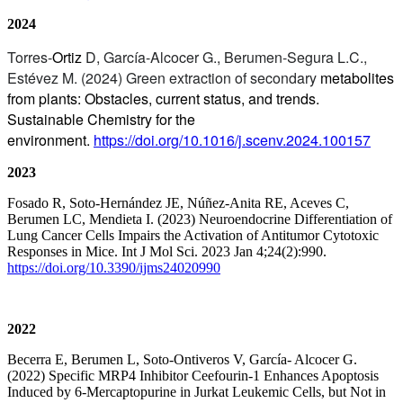
2024
Torres-
Ortiz
D, García-Alcocer G., Berumen-Segura L.C.,
Estévez M. (2024) Green extraction of secondary
metabolites
from plants: Obstacles, current status, and trends.
Sustainable Chemistry for the
environment.
https://doi.org/10.1016/j.scenv.2024.100157
2023
Fosado R, Soto-Hernández JE, Núñez-Anita RE, Aceves C,
Berumen LC, Mendieta I. (2023) Neuroendocrine Differentiation of
Lung Cancer Cells Impairs the Activation of Antitumor Cytotoxic
Responses in Mice. Int J Mol Sci. 2023 Jan 4;24(2):990.
https://doi.org/10.3390/ijms24020990
2022
Becerra E, Berumen L, Soto-Ontiveros V, García- Alcocer G.
(2022) Specific MRP4 Inhibitor Ceefourin-1 Enhances Apoptosis
Induced by 6-Mercaptopurine in Jurkat Leukemic Cells, but Not in