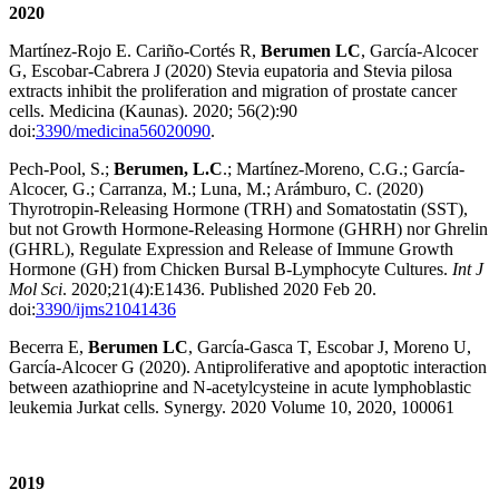
2020
Martínez-Rojo E. Cariño-Cortés R,
Berumen LC
, García-Alcocer
G, Escobar-Cabrera J (2020) Stevia eupatoria and Stevia pilosa
extracts inhibit the proliferation and migration of prostate cancer
cells. Medicina (Kaunas). 2020; 56(2):90
doi:
3390/medicina56020090
.
Pech-Pool, S.;
Berumen, L.C
.; Martínez-Moreno, C.G.; García-
Alcocer, G.; Carranza, M.; Luna, M.; Arámburo, C. (2020)
Thyrotropin-Releasing Hormone (TRH) and Somatostatin (SST),
but not Growth Hormone-Releasing Hormone (GHRH) nor Ghrelin
(GHRL), Regulate Expression and Release of Immune Growth
Hormone (GH) from Chicken Bursal B-Lymphocyte Cultures.
Int J
Mol Sci
. 2020;21(4):E1436. Published 2020 Feb 20.
doi:
3390/ijms21041436
Becerra E,
Berumen LC
, García-Gasca T, Escobar J, Moreno U,
García-Alcocer G (2020). Antiproliferative and apoptotic interaction
between azathioprine and N-acetylcysteine in acute lymphoblastic
leukemia Jurkat cells. Synergy. 2020 Volume 10, 2020, 100061
2019