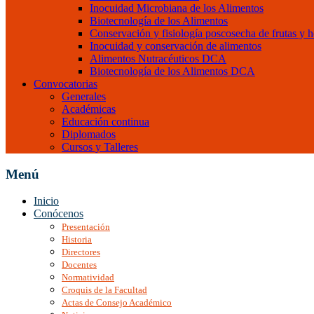
Inocuidad Microbiana de los Alimentos
Biotecnología de los Alimentos
Conservación y fisiología poscosecha de frutas y h
Inocuidad y conservación de alimentos
Alimentos Nutracéuticos DCA
Biotecnología de los Alimentos DCA
Convocatorias
Generales
Académicas
Educación continua
Diplomados
Cursos y Talleres
Menú
Inicio
Conócenos
Presentación
Historia
Directores
Docentes
Normatividad
Croquis de la Facultad
Actas de Consejo Académico