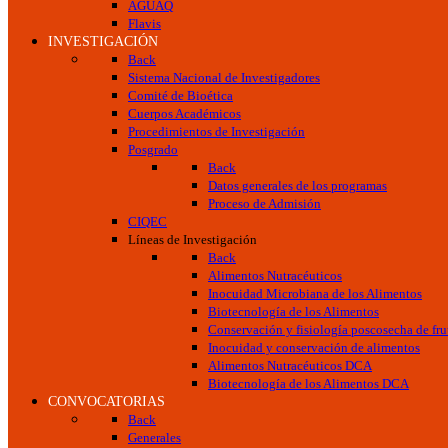
AGUAQ
Flavis
INVESTIGACIÓN
Back
Sistema Nacional de Investigadores
Comité de Bioética
Cuerpos Académicos
Procedimientos de Investigación
Posgrado
Back
Datos generales de los programas
Proceso de Admisión
CIQEC
Líneas de Investigación
Back
Alimentos Nutracéuticos
Inocuidad Microbiana de los Alimentos
Biotecnología de los Alimentos
Conservación y fisiología poscosecha de frut
Inocuidad y conservación de alimentos
Alimentos Nutracéuticos DCA
Biotecnología de los Alimentos DCA
CONVOCATORIAS
Back
Generales