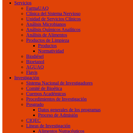
Servicios
FarmaUAQ
Clínica del Sistema Nervioso
Unidad de Servicios Clínicos
Análisis Microbianos
Análisis Químicos Analíticos
Análisis de Alimentos
Productos de Limpieza
Productos
Normatividad
Biodiésel
Bioetanol
AGUAQ
Flavis
Investigación
Sistema Nacional de Investigadores
Comité de Bioética
Cuerpos Académicos
Procedimientos de Investigación
Posgrado
Datos generales de los programas
Proceso de Admisión
CIQEC
Líneas de Investigación
Alimentos Nutracéuticos