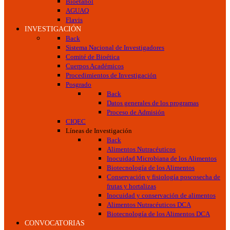
Bioetanol
AGUAQ
Flavis
INVESTIGACIÓN
Back
Sistema Nacional de Investigadores
Comité de Bioética
Cuerpos Académicos
Procedimientos de Investigación
Posgrado
Back
Datos generales de los programas
Proceso de Admisión
CIQEC
Líneas de Investigación
Back
Alimentos Nutracéuticos
Inocuidad Microbiana de los Alimentos
Biotecnología de los Alimentos
Conservación y fisiología poscosecha de
frutas y hortalizas
Inocuidad y conservación de alimentos
Alimentos Nutracéuticos DCA
Biotecnología de los Alimentos DCA
CONVOCATORIAS