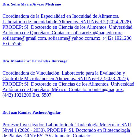
Dra. Sofía María Arvizu Medrano
Coordinadora de la Especialidad en Inocuidad de Alimentos.
Laboratorio de Inocuidad de Alimentos. SNII Nivel 2 (2024-2028).
PRODEP: SI. Doctorado en Ciencia de los Alimentos. Universidad
Autónoma de Querétaro. Contacto: sofia.arvizu@uaq.edu.mx ,
sofiaarme@gmail.com, sofiaarme@yahoo.com.mx, (442) 1921200
Ext. 5556
Dra. Montserrat Hernández Iturriaga
Coordinadora de Vinculación. Laboratorio para la Evaluación y
Control de Microbianos en Alimentos. SNII Nivel 2 (2023-2027).
PRODEP: SI. Doctorado en Ciencias de los Alimentos, Universidad
Autónoma de Querétaro, México. Contacto: montshi@uaq.mx,
(442) 1921200 Ext. 5507
Dr. Juan Ramiro Pacheco Aguilar
Profesor Investigador. Laboratorio de Toxicología Molecular. SNII
Nivel 1 (2026 - 2030). PRODEP: SI. Doctorado en Biotecnología
de Plantas, CINVESTAV- Irapuato. Contacto: