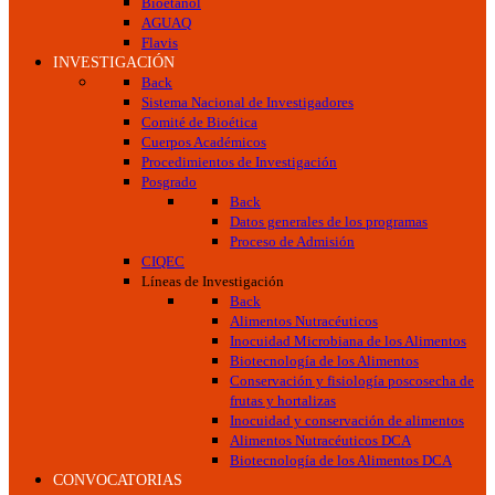
Bioetanol
AGUAQ
Flavis
INVESTIGACIÓN
Back
Sistema Nacional de Investigadores
Comité de Bioética
Cuerpos Académicos
Procedimientos de Investigación
Posgrado
Back
Datos generales de los programas
Proceso de Admisión
CIQEC
Líneas de Investigación
Back
Alimentos Nutracéuticos
Inocuidad Microbiana de los Alimentos
Biotecnología de los Alimentos
Conservación y fisiología poscosecha de
frutas y hortalizas
Inocuidad y conservación de alimentos
Alimentos Nutracéuticos DCA
Biotecnología de los Alimentos DCA
CONVOCATORIAS