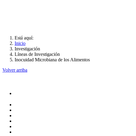
Está aquí:
Inicio
Investigación
Líneas de Investigación
Inocuidad Microbiana de los Alimentos
Volver arriba
Administración
Rectoría
Secretarías
Direcciones
Coordinaciones
Bachilleres
Facultades