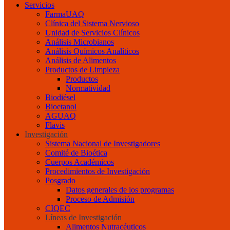
Servicios
FarmaUAQ
Clínica del Sistema Nervioso
Unidad de Servicios Clínicos
Análisis Microbianos
Análisis Químicos Analíticos
Análisis de Alimentos
Productos de Limpieza
Productos
Normatividad
Biodiésel
Bioetanol
AGUAQ
Flavis
Investigación
Sistema Nacional de Investigadores
Comité de Bioética
Cuerpos Académicos
Procedimientos de Investigación
Posgrado
Datos generales de los programas
Proceso de Admisión
CIQEC
Líneas de Investigación
Alimentos Nutracéuticos