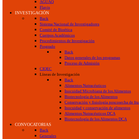
AGUAQ
Flavis
INVESTIGACIÓN
Back
Sistema Nacional de Investigadores
Comité de Bioética
Cuerpos Académicos
Procedimientos de Investigación
Posgrado
Back
Datos generales de los programas
Proceso de Admisión
CIQEC
Líneas de Investigación
Back
Alimentos Nutracéuticos
Inocuidad Microbiana de los Alimentos
Biotecnología de los Alimentos
Conservación y fisiología poscosecha de frut
Inocuidad y conservación de alimentos
Alimentos Nutracéuticos DCA
Biotecnología de los Alimentos DCA
CONVOCATORIAS
Back
Generales