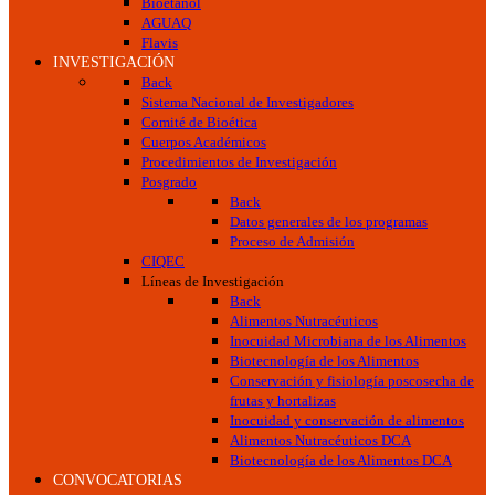
Bioetanol
AGUAQ
Flavis
INVESTIGACIÓN
Back
Sistema Nacional de Investigadores
Comité de Bioética
Cuerpos Académicos
Procedimientos de Investigación
Posgrado
Back
Datos generales de los programas
Proceso de Admisión
CIQEC
Líneas de Investigación
Back
Alimentos Nutracéuticos
Inocuidad Microbiana de los Alimentos
Biotecnología de los Alimentos
Conservación y fisiología poscosecha de
frutas y hortalizas
Inocuidad y conservación de alimentos
Alimentos Nutracéuticos DCA
Biotecnología de los Alimentos DCA
CONVOCATORIAS