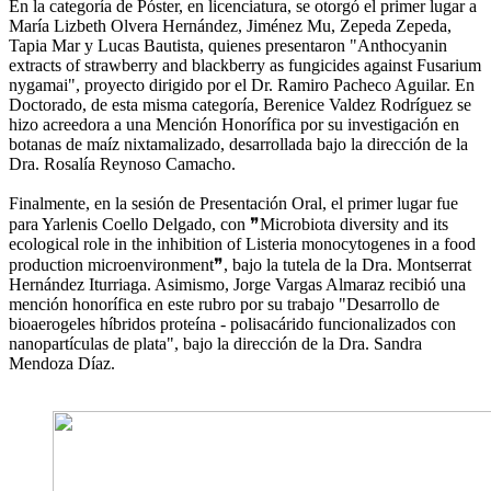
En la categoría de Póster, en licenciatura, se otorgó el primer lugar a
María Lizbeth Olvera Hernández, Jiménez Mu, Zepeda Zepeda,
Tapia Mar y Lucas Bautista, quienes presentaron "Anthocyanin
extracts of strawberry and blackberry as fungicides against Fusarium
nygamai", proyecto dirigido por el Dr. Ramiro Pacheco Aguilar. En
Doctorado, de esta misma categoría, Berenice Valdez Rodríguez se
hizo acreedora a una Mención Honorífica por su investigación en
botanas de maíz nixtamalizado, desarrollada bajo la dirección de la
Dra. Rosalía Reynoso Camacho.
Finalmente, en la sesión de Presentación Oral, el primer lugar fue
para Yarlenis Coello Delgado, con ❞Microbiota diversity and its
ecological role in the inhibition of Listeria monocytogenes in a food
production microenvironment❞, bajo la tutela de la Dra. Montserrat
Hernández Iturriaga. Asimismo, Jorge Vargas Almaraz recibió una
mención honorífica en este rubro por su trabajo "Desarrollo de
bioaerogeles híbridos proteína - polisacárido funcionalizados con
nanopartículas de plata", bajo la dirección de la Dra. Sandra
Mendoza Díaz.