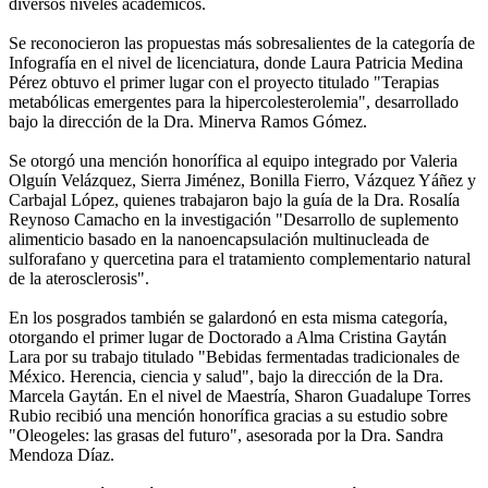
diversos niveles académicos.
Se reconocieron las propuestas más sobresalientes de la categoría de
Infografía en el nivel de licenciatura, donde Laura Patricia Medina
Pérez obtuvo el primer lugar con el proyecto titulado "Terapias
metabólicas emergentes para la hipercolesterolemia", desarrollado
bajo la dirección de la Dra. Minerva Ramos Gómez.
Se otorgó una mención honorífica al equipo integrado por Valeria
Olguín Velázquez, Sierra Jiménez, Bonilla Fierro, Vázquez Yáñez y
Carbajal López, quienes trabajaron bajo la guía de la Dra. Rosalía
Reynoso Camacho en la investigación "Desarrollo de suplemento
alimenticio basado en la nanoencapsulación multinucleada de
sulforafano y quercetina para el tratamiento complementario natural
de la aterosclerosis".
En los posgrados también se galardonó en esta misma categoría,
otorgando el primer lugar de Doctorado a Alma Cristina Gaytán
Lara por su trabajo titulado "Bebidas fermentadas tradicionales de
México. Herencia, ciencia y salud", bajo la dirección de la Dra.
Marcela Gaytán. En el nivel de Maestría, Sharon Guadalupe Torres
Rubio recibió una mención honorífica gracias a su estudio sobre
"Oleogeles: las grasas del futuro", asesorada por la Dra. Sandra
Mendoza Díaz.