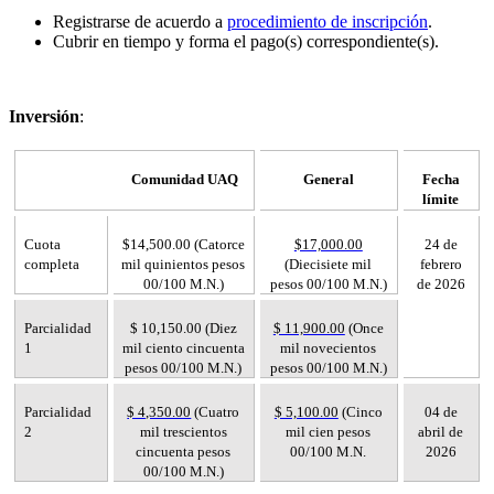
Registrarse de acuerdo a
procedimiento de inscripción
.
Cubrir en tiempo y forma el pago(s) correspondiente(s).
Inversión
:
Comunidad UAQ
General
Fecha
límite
Cuota
$14,500.00 (Catorce
$17,000.00
24 de
completa
mil quinientos pesos
(Diecisiete mil
febrero
00/100 M.N.)
pesos 00/100 M.N.)
de 2026
Parcialidad
$ 10,150.00 (Diez
$ 11,900.00
(Once
1
mil ciento cincuenta
mil novecientos
pesos 00/100 M.N.)
pesos 00/100 M.N.)
Parcialidad
$ 4,350.00
(Cuatro
$ 5,100.00
(Cinco
04 de
2
mil trescientos
mil cien pesos
abril de
cincuenta pesos
00/100 M.N.
2026
00/100 M.N.)