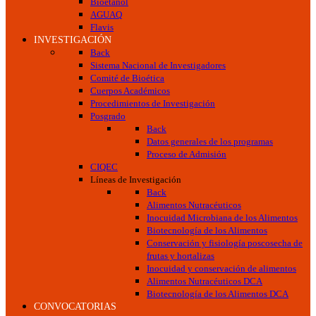
Bioetanol
AGUAQ
Flavis
INVESTIGACIÓN
Back
Sistema Nacional de Investigadores
Comité de Bioética
Cuerpos Académicos
Procedimientos de Investigación
Posgrado
Back
Datos generales de los programas
Proceso de Admisión
CIQEC
Líneas de Investigación
Back
Alimentos Nutracéuticos
Inocuidad Microbiana de los Alimentos
Biotecnología de los Alimentos
Conservación y fisiología poscosecha de
frutas y hortalizas
Inocuidad y conservación de alimentos
Alimentos Nutracéuticos DCA
Biotecnología de los Alimentos DCA
CONVOCATORIAS