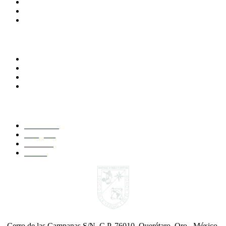
Directorio
Calendario Escolar
Bibliotecas
Comunidades
Alumnos
Correo Alumnos UAQ
Docentes
Administrativos
Síguenos:
Faccebook
Instagram
YouTube
Twitter
Cerro de las Campanas S/N, C.P. 76010, Querétaro, Qro., México.