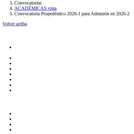
Convocatorias
ACADÉMICAS vista
Convocatoria Propedéutico 2026-1 para Admisión en 2026-2
Volver arriba
Administración
Rectoría
Secretarías
Direcciones
Coordinaciones
Bachilleres
Facultades
Campus
Servicios
Transparencia
Normatividad
Correo de Empleados UAQ
Contraloría Social