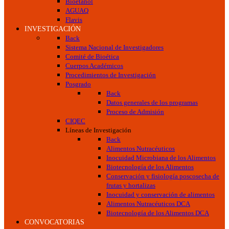
Bioetanol
AGUAQ
Flavis
INVESTIGACIÓN
Back
Sistema Nacional de Investigadores
Comité de Bioética
Cuerpos Académicos
Procedimientos de Investigación
Posgrado
Back
Datos generales de los programas
Proceso de Admisión
CIQEC
Líneas de Investigación
Back
Alimentos Nutracéuticos
Inocuidad Microbiana de los Alimentos
Biotecnología de los Alimentos
Conservación y fisiología poscosecha de
frutas y hortalizas
Inocuidad y conservación de alimentos
Alimentos Nutracéuticos DCA
Biotecnología de los Alimentos DCA
CONVOCATORIAS