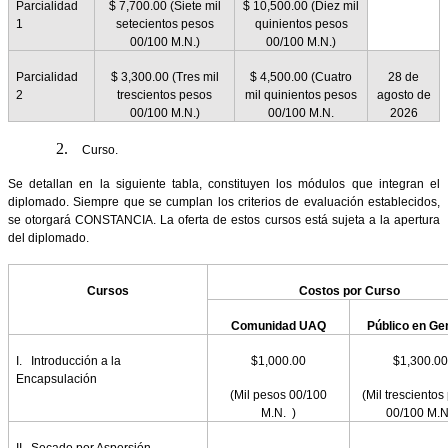
Parcialidad
$ 7,700.00 (Siete mil
$ 10,500.00
(Diez mil
1
setecientos pesos
quinientos pesos
00/100 M.N.)
00/100 M.N.)
Parcialidad
$ 3,300.00
(Tres mil
$ 4,500.00
(Cuatro
28 de
2
trescientos pesos
mil quinientos pesos
agosto de
00/100 M.N.)
00/100 M.N.
2026
2.
Curso.
Se detallan en la siguiente tabla, constituyen los módulos que integran el
diplomado. Siempre que se cumplan los criterios de evaluación establecidos,
se otorgará CONSTANCIA. La oferta de estos cursos está sujeta a la apertura
del diplomado.
Cursos
Costos por Curso
Comunidad UAQ
Público en Ge
I.
Introducción a la
$1,000.00
$1,300.00
Encapsulación
(Mil pesos 00/100
(Mil trescientos
M.N. )
00/100 M.N