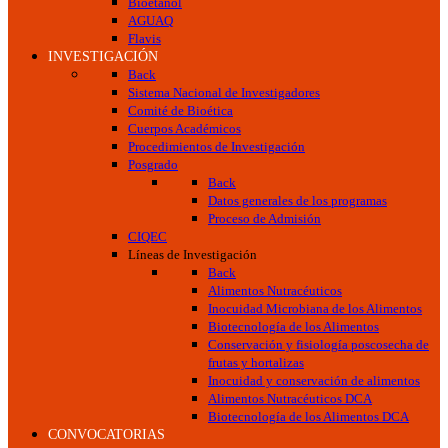
Bioetanol
AGUAQ
Flavis
INVESTIGACIÓN
Back
Sistema Nacional de Investigadores
Comité de Bioética
Cuerpos Académicos
Procedimientos de Investigación
Posgrado
Back
Datos generales de los programas
Proceso de Admisión
CIQEC
Líneas de Investigación
Back
Alimentos Nutracéuticos
Inocuidad Microbiana de los Alimentos
Biotecnología de los Alimentos
Conservación y fisiología poscosecha de
frutas y hortalizas
Inocuidad y conservación de alimentos
Alimentos Nutracéuticos DCA
Biotecnología de los Alimentos DCA
CONVOCATORIAS