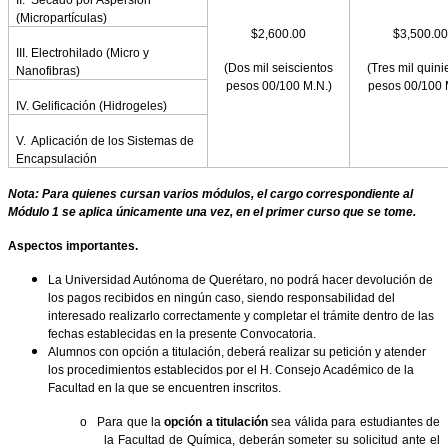
II.
Secado por Aspersión
(Micropartículas)
$2,600.00
$3,500.00
III. Electrohilado (Micro y
(Dos mil seiscientos
(Tres mil quini
Nanofibras)
pesos 00/100 M.N.)
pesos 00/100 
IV. Gelificación (Hidrogeles)
V.
Aplicación de los Sistemas de
Encapsulación
Nota: Para quienes cursan varios módulos, el cargo correspondiente al
Módulo 1 se aplica únicamente una vez, en el primer curso que se tome.
Aspectos importantes.
La Universidad Autónoma de Querétaro, no podrá hacer devolución de
los pagos recibidos en ningún caso, siendo responsabilidad del
interesado realizarlo correctamente y completar el trámite dentro de las
fechas establecidas en la presente Convocatoria.
Alumnos con opción a titulación, deberá realizar su petición y atender
los procedimientos establecidos por el H. Consejo Académico de la
Facultad en la que se encuentren inscritos.
o
Para que la
opción a titulación
sea válida para estudiantes de
la Facultad de Química, deberán someter su solicitud ante el