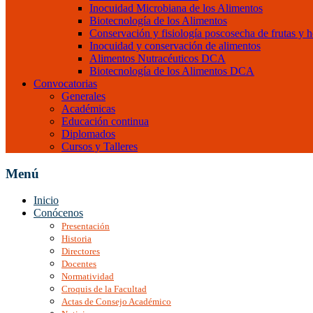
Inocuidad Microbiana de los Alimentos
Biotecnología de los Alimentos
Conservación y fisiología poscosecha de frutas y h
Inocuidad y conservación de alimentos
Alimentos Nutracéuticos DCA
Biotecnología de los Alimentos DCA
Convocatorias
Generales
Académicas
Educación continua
Diplomados
Cursos y Talleres
Menú
Inicio
Conócenos
Presentación
Historia
Directores
Docentes
Normatividad
Croquis de la Facultad
Actas de Consejo Académico