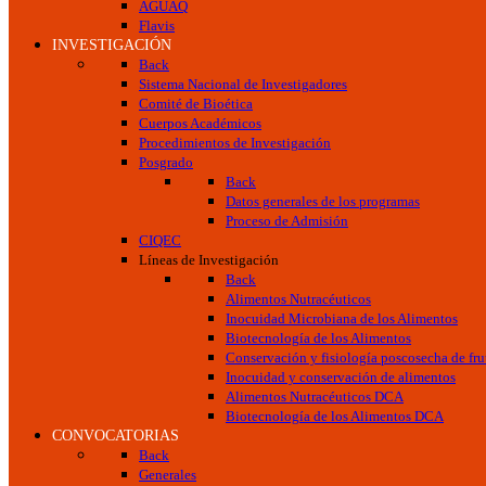
AGUAQ
Flavis
INVESTIGACIÓN
Back
Sistema Nacional de Investigadores
Comité de Bioética
Cuerpos Académicos
Procedimientos de Investigación
Posgrado
Back
Datos generales de los programas
Proceso de Admisión
CIQEC
Líneas de Investigación
Back
Alimentos Nutracéuticos
Inocuidad Microbiana de los Alimentos
Biotecnología de los Alimentos
Conservación y fisiología poscosecha de frut
Inocuidad y conservación de alimentos
Alimentos Nutracéuticos DCA
Biotecnología de los Alimentos DCA
CONVOCATORIAS
Back
Generales