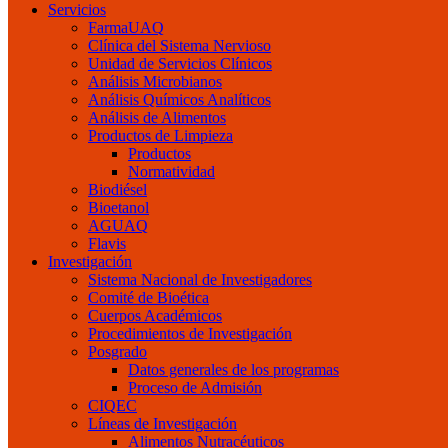
Servicios
FarmaUAQ
Clínica del Sistema Nervioso
Unidad de Servicios Clínicos
Análisis Microbianos
Análisis Químicos Analíticos
Análisis de Alimentos
Productos de Limpieza
Productos
Normatividad
Biodiésel
Bioetanol
AGUAQ
Flavis
Investigación
Sistema Nacional de Investigadores
Comité de Bioética
Cuerpos Académicos
Procedimientos de Investigación
Posgrado
Datos generales de los programas
Proceso de Admisión
CIQEC
Líneas de Investigación
Alimentos Nutracéuticos