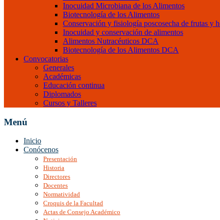
Inocuidad Microbiana de los Alimentos
Biotecnología de los Alimentos
Conservación y fisiología poscosecha de frutas y h
Inocuidad y conservación de alimentos
Alimentos Nutracéuticos DCA
Biotecnología de los Alimentos DCA
Convocatorias
Generales
Académicas
Educación continua
Diplomados
Cursos y Talleres
Menú
Inicio
Conócenos
Presentación
Historia
Directores
Docentes
Normatividad
Croquis de la Facultad
Actas de Consejo Académico