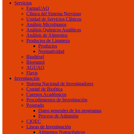
Servicios
FarmaUAQ
Clínica del Sistema Nervioso
Unidad de Servicios Clínicos
Análisis Microbianos
Análisis Químicos Analíticos
Análisis de Alimentos
Productos de Limpieza
Productos
Normatividad
Biodiésel
Bioetanol
AGUAQ
Flavis
Investigación
Sistema Nacional de Investigadores
Comité de Bioética
Cuerpos Académicos
Procedimientos de Investigación
Posgrado
Datos generales de los programas
Proceso de Admisión
CIQEC
Líneas de Investigación
Alimentos Nutracéuticos