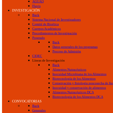
AGUAQ
Flavis
INVESTIGACIÓN
Back
Sistema Nacional de Investigadores
Comité de Bioética
Cuerpos Académicos
Procedimientos de Investigación
Posgrado
Back
Datos generales de los programas
Proceso de Admisión
CIQEC
Líneas de Investigación
Back
Alimentos Nutracéuticos
Inocuidad Microbiana de los Alimentos
Biotecnología de los Alimentos
Conservación y fisiología poscosecha de frut
Inocuidad y conservación de alimentos
Alimentos Nutracéuticos DCA
Biotecnología de los Alimentos DCA
CONVOCATORIAS
Back
Generales