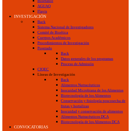
Bioetanol
AGUAQ
Flavis
INVESTIGACIÓN
Back
Sistema Nacional de Investigadores
Comité de Bioética
Cuerpos Académicos
Procedimientos de Investigación
Posgrado
Back
Datos generales de los programas
Proceso de Admisión
CIQEC
Líneas de Investigación
Back
Alimentos Nutracéuticos
Inocuidad Microbiana de los Alimentos
Biotecnología de los Alimentos
Conservación y fisiología poscosecha de
frutas y hortalizas
Inocuidad y conservación de alimentos
Alimentos Nutracéuticos DCA
Biotecnología de los Alimentos DCA
CONVOCATORIAS