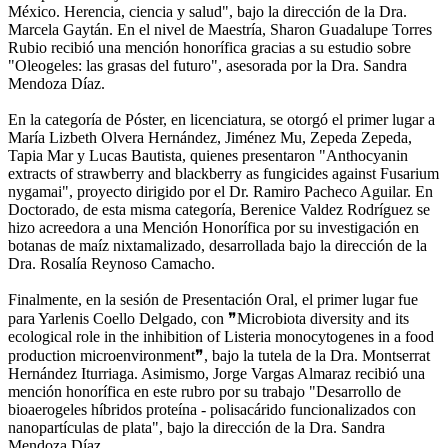
México. Herencia, ciencia y salud", bajo la dirección de la Dra.
Marcela Gaytán. En el nivel de Maestría, Sharon Guadalupe Torres
Rubio recibió una mención honorífica gracias a su estudio sobre
"Oleogeles: las grasas del futuro", asesorada por la Dra. Sandra
Mendoza Díaz.
En la categoría de Póster, en licenciatura, se otorgó el primer lugar a
María Lizbeth Olvera Hernández, Jiménez Mu, Zepeda Zepeda,
Tapia Mar y Lucas Bautista, quienes presentaron "Anthocyanin
extracts of strawberry and blackberry as fungicides against Fusarium
nygamai", proyecto dirigido por el Dr. Ramiro Pacheco Aguilar. En
Doctorado, de esta misma categoría, Berenice Valdez Rodríguez se
hizo acreedora a una Mención Honorífica por su investigación en
botanas de maíz nixtamalizado, desarrollada bajo la dirección de la
Dra. Rosalía Reynoso Camacho.
Finalmente, en la sesión de Presentación Oral, el primer lugar fue
para Yarlenis Coello Delgado, con ❞Microbiota diversity and its
ecological role in the inhibition of Listeria monocytogenes in a food
production microenvironment❞, bajo la tutela de la Dra. Montserrat
Hernández Iturriaga. Asimismo, Jorge Vargas Almaraz recibió una
mención honorífica en este rubro por su trabajo "Desarrollo de
bioaerogeles híbridos proteína - polisacárido funcionalizados con
nanopartículas de plata", bajo la dirección de la Dra. Sandra
Mendoza Díaz.