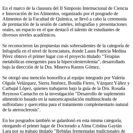
En el marco de la clausura del II Simposio Internacional de Ciencia
e Innovación de los Alimentos, organizado por el posgrado de
Alimentos de la Facultad de Química, se llevó a cabo la ceremonia
de premiación de la sesión de carteles, infografías y presentaciones
orales, un espacio en el que destacó el talento de estudiantes de
diversos niveles académicos.
Se reconocieron las propuestas más sobresalientes de la categoría de
Infografía en el nivel de licenciatura, donde Laura Patricia Medina
Pérez obtuvo el primer lugar con el proyecto titulado "Terapias
metabólicas emergentes para la hipercolesterolemia", desarrollado
bajo la dirección de la Dra. Minerva Ramos Gómez.
Se otorgó una mención honorífica al equipo integrado por Valeria
Olguín Velázquez, Sierra Jiménez, Bonilla Fierro, Vázquez Yáñez y
Carbajal López, quienes trabajaron bajo la guía de la Dra. Rosalía
Reynoso Camacho en la investigación "Desarrollo de suplemento
alimenticio basado en la nanoencapsulación multinucleada de
sulforafano y quercetina para el tratamiento complementario natural
de la aterosclerosis".
En los posgrados también se galardonó en esta misma categoría,
otorgando el primer lugar de Doctorado a Alma Cristina Gaytán
Lara por su trabajo titulado "Bebidas fermentadas tradicionales de