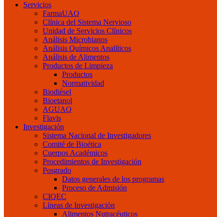
Servicios
FarmaUAQ
Clínica del Sistema Nervioso
Unidad de Servicios Clínicos
Análisis Microbianos
Análisis Químicos Analíticos
Análisis de Alimentos
Productos de Limpieza
Productos
Normatividad
Biodiésel
Bioetanol
AGUAQ
Flavis
Investigación
Sistema Nacional de Investigadores
Comité de Bioética
Cuerpos Académicos
Procedimientos de Investigación
Posgrado
Datos generales de los programas
Proceso de Admisión
CIQEC
Líneas de Investigación
Alimentos Nutracéuticos