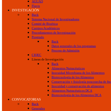
AGUAQ
Flavis
INVESTIGACIÓN
Back
Sistema Nacional de Investigadores
Comité de Bioética
Cuerpos Académicos
Procedimientos de Investigación
Posgrado
Back
Datos generales de los programas
Proceso de Admisión
CIQEC
Líneas de Investigación
Back
Alimentos Nutracéuticos
Inocuidad Microbiana de los Alimentos
Biotecnología de los Alimentos
Conservación y fisiología poscosecha de frut
Inocuidad y conservación de alimentos
Alimentos Nutracéuticos DCA
Biotecnología de los Alimentos DCA
CONVOCATORIAS
Back
Generales