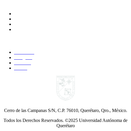
Comunidades
Alumnos
Correo Alumnos UAQ
Docentes
Administrativos
Síguenos:
Faccebook
Instagram
YouTube
Twitter
Cerro de las Campanas S/N, C.P. 76010, Querétaro, Qro., México.
Todos los Derechos Reservados. ©2025 Universidad Autónoma de
Querétaro