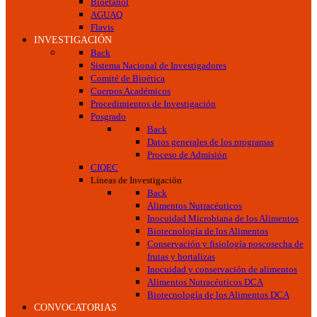
Bioetanol
AGUAQ
Flavis
INVESTIGACIÓN
Back
Sistema Nacional de Investigadores
Comité de Bioética
Cuerpos Académicos
Procedimientos de Investigación
Posgrado
Back
Datos generales de los programas
Proceso de Admisión
CIQEC
Líneas de Investigación
Back
Alimentos Nutracéuticos
Inocuidad Microbiana de los Alimentos
Biotecnología de los Alimentos
Conservación y fisiología poscosecha de
frutas y hortalizas
Inocuidad y conservación de alimentos
Alimentos Nutracéuticos DCA
Biotecnología de los Alimentos DCA
CONVOCATORIAS